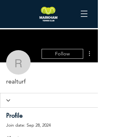
More actions
Follow
realturf
realturf
Profile
Join date: Sep 28, 2024